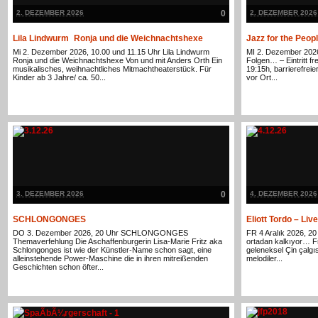
2. DEZEMBER 2026
0
2. DEZEMBER 2026
Lila Lindwurm Ronja und die Weichnachtshexe
Jazz for the Peop
Mi 2. Dezember 2026, 10.00 und 11.15 Uhr Lila Lindwurm
MI 2. Dezember 2026
Ronja und die Weichnachtshexe Von und mit Anders Orth Ein
Folgen… – Eintritt f
musikalisches, weihnachtliches Mitmachtheaterstück. Für
19:15h, barrierefre
Kinder ab 3 Jahre/ ca. 50...
vor Ort...
3. DEZEMBER 2026
0
4. DEZEMBER 2026
SCHLONGONGES
Eliott Tordo – Live
DO 3. Dezember 2026, 20 Uhr SCHLONGONGES
FR 4 Aralık 2026, 20 h
Themaverfehlung Die Aschaffenburgerin Lisa-Marie Fritz aka
ortadan kalkıyor… Fr
Schlongonges ist wie der Künstler-Name schon sagt, eine
geleneksel Çin çalgıs
alleinstehende Power-Maschine die in ihren mitreißenden
melodiler...
Geschichten schon öfter...