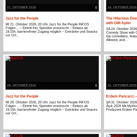
21. OKTOBER 2026
0
24. OKTOBER 2026
Jazz for the People
The Hilarious D
with Gilli Apter
MI 21. Oktober 2026, 20 Uhr Jazz for the People INFOS
Folgen… – Eintritt frei, Spenden erwünscht – Einlass ab
SA 24. Oktober 2026
19:15h, barrierefreier Zugang möglich – Getränke und Snacks
Comedy Show with Gill
vor Ort...
top comedians, featu
Allowed, and...
28. OKTOBER 2026
0
31. OKTOBER 2026
Jazz for the People
Erdem Pancarcı –
MI 28. Oktober 2026, 20 Uhr Jazz for the People INFOS
SA 31. Oktober 2026
Folgen… – Eintritt frei, Spenden erwünscht – Einlass ab
Âşık 2026 Mit Mytho
19:15h, barrierefreier Zugang möglich – Getränke und Snacks
Produzent Erdem Panc
vor Ort...