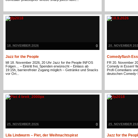
18. NOVEMBER 2026
0
20. NOVEMBER 20
Jazz for the People
Comedyflash Es
MI 18. November 2026, 20 Uhr Jazz for the People INFOS
FR 20. November 20
Folgen… – Eintritt frei, Spenden erwünscht – Einlass ab
Comedy in Essen! Wi
19:15h, barrierefreier Zugang möglich – Getränke und Snacks
Profi-Comedians un
vor Ort...
deutschen Comedy-S
25. NOVEMBER 2026
0
25. NOVEMBER 20
Lila Lindwurm – Piet, der Weihnachtspirat
Jazz for the Peop