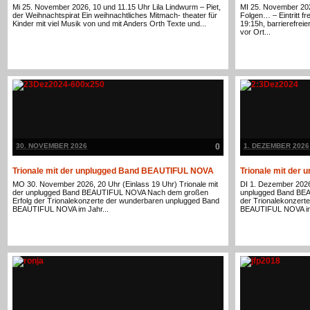
Mi 25. November 2026, 10 und 11.15 Uhr Lila Lindwurm – Piet,
MI 25. November 202
der Weihnachtspirat Ein weihnachtliches Mitmach- theater für
Folgen… – Eintritt f
Kinder mit viel Musik von und mit Anders Orth Texte und...
19:15h, barrierefre
vor Ort...
30. NOVEMBER 2026
0
1. DEZEMBER 2026
Trionale mit der unplugged Band BEAUTIFUL NOVA
Trionale mit de
MO 30. November 2026, 20 Uhr (Einlass 19 Uhr) Trionale mit
DI 1. Dezember 2026,
der unplugged Band BEAUTIFUL NOVA Nach dem großen
unplugged Band BE
Erfolg der Trionalekonzerte der wunderbaren unplugged Band
der Trionalekonzert
BEAUTIFUL NOVA im Jahr...
BEAUTIFUL NOVA im 