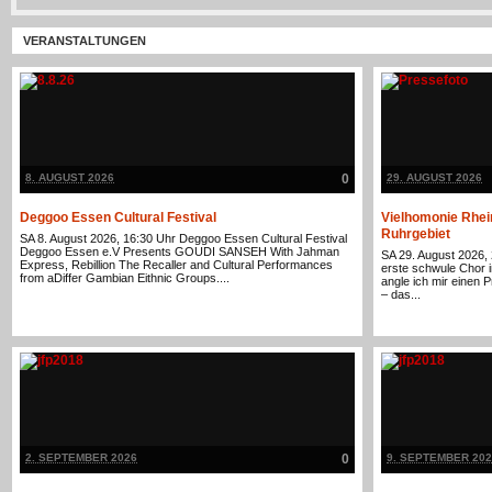
VERANSTALTUNGEN
8. AUGUST 2026
0
29. AUGUST 2026
Deggoo Essen Cultural Festival
Vielhomonie Rhei
Ruhrgebiet
SA 8. August 2026, 16:30 Uhr Deggoo Essen Cultural Festival
Deggoo Essen e.V Presents GOUDI SANSEH With Jahman
SA 29. August 2026,
Express, Rebillion The Recaller and Cultural Performances
erste schwule Chor 
from aDiffer Gambian Eithnic Groups....
angle ich mir einen P
– das...
2. SEPTEMBER 2026
0
9. SEPTEMBER 202