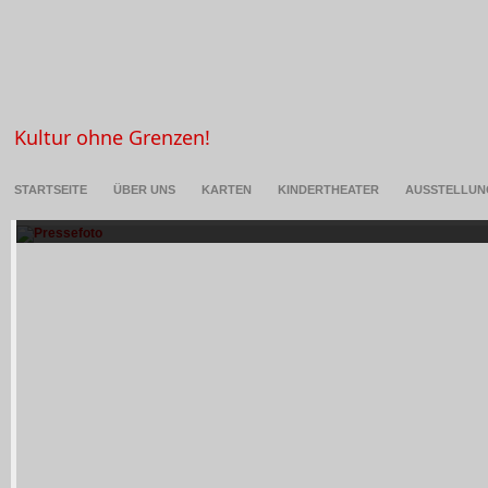
Kultur ohne Grenzen!
Vielhomonie Rhein Ruhr – der erste schwule Cho
STARTSEITE
ÜBER UNS
KARTEN
KINDERTHEATER
AUSSTELLUN
SA 29. August 2026, 20 Uhr Vielhomonie Rhein Ruhr – der erste schwule 
oder: Wie...