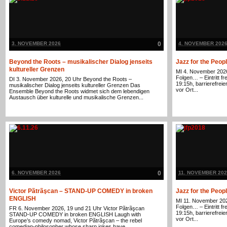
3. NOVEMBER 2026
0
4. NOVEMBER 202
Beyond the Roots – musikalischer Dialog jenseits
Jazz for the Peop
kultureller Grenzen
MI 4. November 2026
Folgen… – Eintritt f
DI 3. November 2026, 20 Uhr Beyond the Roots –
19:15h, barrierefre
musikalischer Dialog jenseits kultureller Grenzen Das
vor Ort...
Ensemble Beyond the Roots widmet sich dem lebendigen
Austausch über kulturelle und musikalische Grenzen...
6. NOVEMBER 2026
0
11. NOVEMBER 202
Victor Pãtrãşcan – STAND-UP COMEDY in broken
Jazz for the Peop
ENGLISH
MI 11. November 202
Folgen… – Eintritt f
FR 6. November 2026, 19 und 21 Uhr Victor Pãtrãşcan
19:15h, barrierefre
STAND-UP COMEDY in broken ENGLISH Laugh with
vor Ort...
Europe’s comedy nomad, Victor Pãtrãşcan – the rebel
comedian-philosopher whose sharp jokes have...