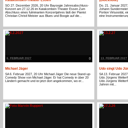
SO 27. Dezember 2026, 20 Uhr Bayoogie Jahresabschluss-
Do. 21. Januar 2027,
Konzert am 27.12.26 im Katakomben-Theater Essen Zum
Johann Sundermeier 
Abschluss eines fulminanten Konzertjahres lädt der Pianist
Portion Virtuosität,
Christian Christl Meister aus Blues und Boogie auf die...
eine Instrumentierung,
6. FEBRUAR 2027
0
13. FEBRUAR 2027
Michael Jäger
Udo singt Udo Jü
SA 6. Februar 2027, 20 Uhr Michael Jäger Die neue Stand-up-
SA 13. Februar 2027,
Comedy Show von Michael Jäger. Er hat Comedy in über 20
Udo Jürgens Welterf
Ländern gemacht und ist jetzt dort angekommen, wo er...
Udo Jürgens Welterfo
Jahren mit...