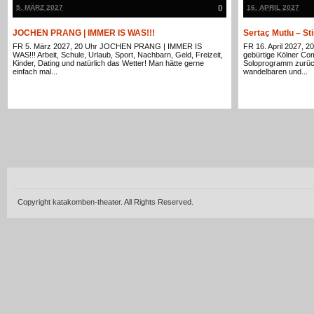
5. MÄRZ 2027
0
16. APRIL 2027
JOCHEN PRANG | IMMER IS WAS!!!
Sertaç Mutlu – S
FR 5. März 2027, 20 Uhr JOCHEN PRANG | IMMER IS
FR 16. April 2027, 2
WAS!!! Arbeit, Schule, Urlaub, Sport, Nachbarn, Geld, Freizeit,
gebürtige Kölner Com
Kinder, Dating und natürlich das Wetter! Man hätte gerne
Soloprogramm zurück
einfach mal...
wandelbaren und...
Copyright katakomben-theater. All Rights Reserved.