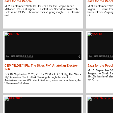
Jazz for the People
Jazz for the Peop
MI 2. September 2026, 20 Uhr Jazz for the People Jeden
MI 9. September 202
Mittwoch! INFOS Folgen… – Eintritt frei, Spenden erwünscht –
folgen… – Eintritt f
Einlass ab 19:15h – barrierefreier Zugang möglich – Getränke
barrierefreier Zuga
und...
Ort...
10. SEPTEMBER 2026
0
16. SEPTEMBER 20
CEM YILDIZ “I Fly, The Skies Fly” Anatolian Electro-
Jazz for the Peop
Folk
MI 16. September 20
Folgen… – Eintritt f
DO 10. September 2026, 21 Uhr CEM YILDIZ “I Fly, The Skies
19:15h, barrierefre
Fly” Anatolian Electro-Folk Soaring through the electro-
vor Ort...
Anatolian cosmos With electrified saz, voice and machines, the
“Shaman of Modern...