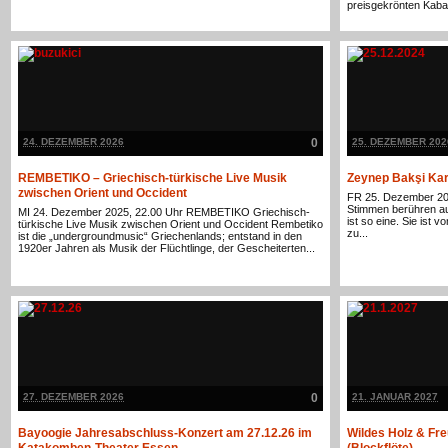
preisgekrönten Kabare
24. DEZEMBER 2026
0
25. DEZEMBER 202
REMBETIKO – Griechisch-türkische Live Musik
Zeynep Bakşi Ka
zwischen Orient und Occident
FR 25. Dezember 20
Stimmen berühren a
MI 24. Dezember 2025, 22.00 Uhr REMBETIKO Griechisch-
ist so eine. Sie ist v
türkische Live Musik zwischen Orient und Occident Rembetiko
zu...
ist die „undergroundmusic“ Griechenlands; entstand in den
1920er Jahren als Musik der Flüchtlinge, der Gescheiterten...
27. DEZEMBER 2026
0
21. JANUAR 2027
Bayoogie Jahresabschluss-Konzert am 27.12.26 im
Wildes Holz & Fr
Katakomben-Theater Essen
(Blockflöte)