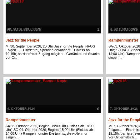
30. SEPTEMBER 2026
1
3. OKTOBER 2026
Jazz for the People
Rampenmonster
MI 30. September 2026, 20 Uhr Jazz for the People INFOS
SA 03. Oktober 2026,
Folgen… – Eintritt frei, Spenden erwünscht – Einlass ab
Uhr) SO 04. Oktober
19:15h, barrierefreier Zugang möglich – Getränke und Snacks
14:00 Uhr) Rampenmon
vor Ort...
singen!...
4. OKTOBER 2026
0
7. OKTOBER 2026
Rampenmonster
Jazz for the Peop
SA 03. Oktober 2026, Beginn: 19:00 Uhr (Einlass ab 18:00
MI 7. Oktober2026, 
Uhr) SO 04. Oktober 2026, Beginn: 15:00 Uhr (Einlass ab
Folgen… – Eintritt f
14:00 Uhr) Rampenmonster Die tun nix, die wollen nur
19:15h, barrierefre
singen!...
vor Ort erhältlich...