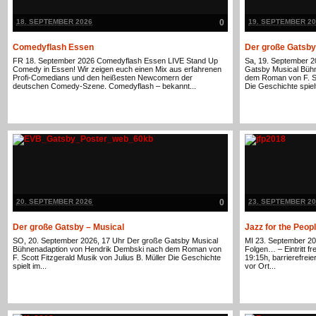
18. SEPTEMBER 2026
0
19. SEPTEMBER 20
Comedyflash Essen
Der große Gatsby
FR 18. September 2026 Comedyflash Essen LIVE Stand Up
Sa, 19. September 2
Comedy in Essen! Wir zeigen euch einen Mix aus erfahrenen
Gatsby Musical Büh
Profi-Comedians und den heißesten Newcomern der
dem Roman von F. Sco
deutschen Comedy-Szene. Comedyflash – bekannt...
Die Geschichte spielt
20. SEPTEMBER 2026
0
23. SEPTEMBER 20
Der große Gatsby – Musical
Jazz for the Peop
SO, 20. September 2026, 17 Uhr Der große Gatsby Musical
MI 23. September 20
Bühnenadaption von Hendrik Dembski nach dem Roman von
Folgen… – Eintritt f
F. Scott Fitzgerald Musik von Julius B. Müller Die Geschichte
19:15h, barrierefre
spielt im...
vor Ort...